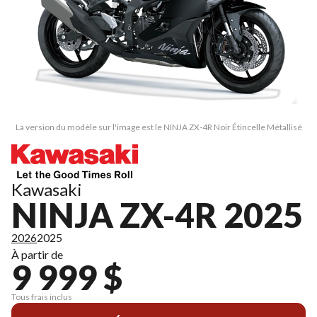
La version du modèle sur l'image est le NINJA ZX-4R Noir Étincelle Métallisé
Kawasaki
NINJA ZX-4R 2025
2026
2025
À partir de
9 999 $
Tous frais inclus