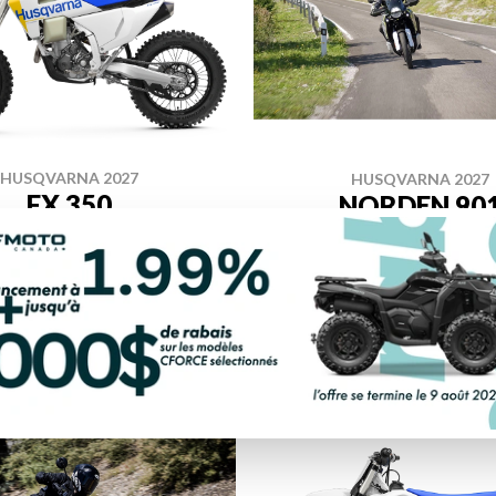
HUSQVARNA 2027
HUSQVARNA 2027
FX 350
NORDEN 90
À partir de
14 934 $
À partir de
18 144 $
1 unités en inventai
OUVRIR CE MODÈLE
DÉCOUVRIR CE MOD