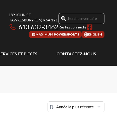
189 JOHN ST
HAWKESBURY
(ON)
K6A 1Y1
613 632-3462
Restez connecté
MAXIMUM POWERSPORTS
ENGLISH
SERVICES ET PIÈCES
CONTACTEZ-NOUS