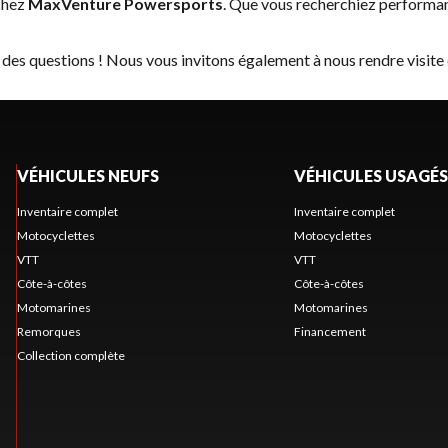
chez
MaxVenture Powersports
. Que vous recherchiez performan
 des questions ! Nous vous invitons également à nous rendre visite
VÉHICULES NEUFS
VÉHICULES USAGÉS
Inventaire complet
Inventaire complet
Motocyclettes
Motocyclettes
VTT
VTT
Côte-à-côtes
Côte-à-côtes
Motomarines
Motomarines
Remorques
Financement
Collection complète