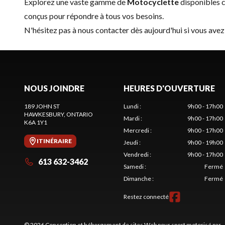
Explorez une vaste gamme de
Motocyclette
disponibles 
conçus pour répondre à tous vos besoins.
N'hésitez pas à
nous contacter
dès aujourd'hui si vous avez
NOUS JOINDRE
HEURES D'OUVERTURE
189 JOHN ST
Lundi
:
9h00 - 17h00
HAWKESBURY
, ONTARIO
Mardi
:
9h00 - 17h00
K6A 1Y1
Mercredi
:
9h00 - 17h00
ITINÉRAIRE
Jeudi
:
9h00 - 19h00
Vendredi
:
9h00 - 17h00
613 632-3462
Samedi
:
Fermé
Dimanche
:
Fermé
Restez connecté
© 2026 Conception et hébergement de sites
Web pour sport motorisé par