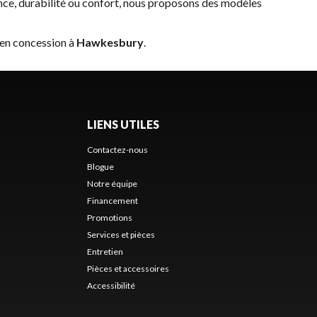
ce, durabilité ou confort, nous proposons des modèles
 en concession à
Hawkesbury
.
LIENS UTILES
Contactez-nous
Blogue
Notre équipe
Financement
Promotions
Services et pièces
Entretien
Pièces et accessoires
Accessibilité