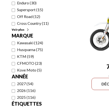
Enduro
(
30
)
Supersport
(
15
)
Off Road
(
12
)
Cross Country
(
11
)
Voir plus
MARQUE
Kawasaki
(
124
)
Husqvarna
(
75
)
KTM
(
59
)
CFMOTO
(
23
)
Kove Moto
(
5
)
ANNÉE
2027
(
54
)
DÉC
2026
(
116
)
2025
(
116
)
ÉTIQUETTES