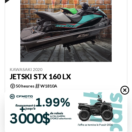
KAWASAKI 2020
JETSKI STX 160 LX
50 heures
W1810A
12 995 $
Épargnez 4 000 $
8 995 $
VOIR LES DÉTAILS