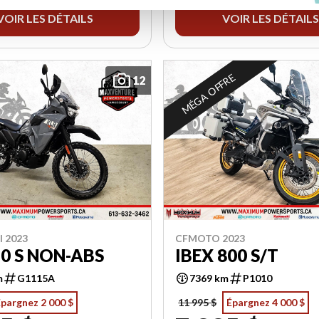
VOIR LES DÉTAILS
VOIR LES DÉTAILS
MÉGA OFFRE
12
 2023
CFMOTO 2023
0 S NON-ABS
IBEX 800 S/T
m
G1115A
7369 km
P1010
pargnez 2 000 $
11 995 $
Épargnez 4 000 $