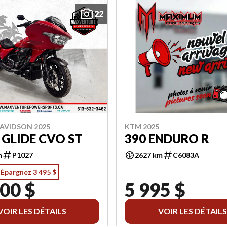
22
AVIDSON 2025
KTM 2025
GLIDE CVO ST
390 ENDURO R
m
P1027
2627 km
C6083A
Épargnez 3 495 $
00 $
5 995 $
VOIR LES DÉTAILS
VOIR LES DÉTAILS