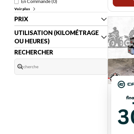
En Commande
(
0
)
Voir plus
PRIX
UTILISATION (KILOMÉTRAGE
OU HEURES)
RECHERCHER
MOTO GUZ
V85 T
40673 
10 995 $
8 99