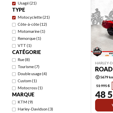
Usagé
(
21
)
TYPE
Motocyclette
(
21
)
Côte-à-côte
(
12
)
Motomarine
(
1
)
Remorque
(
1
)
VTT
(
1
)
CATÉGORIE
Rue
(
8
)
HARLEY-D
Tourisme
(
7
)
ROAD 
Double usage
(
4
)
5679 k
Custom
(
1
)
51 995 $
Motocross
(
1
)
48 5
MARQUE
KTM
(
9
)
Harley-Davidson
(
3
)