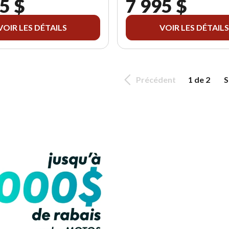
5 $
7 995 $
VOIR LES DÉTAILS
VOIR LES DÉTAILS
Précédent
1 de 2
S