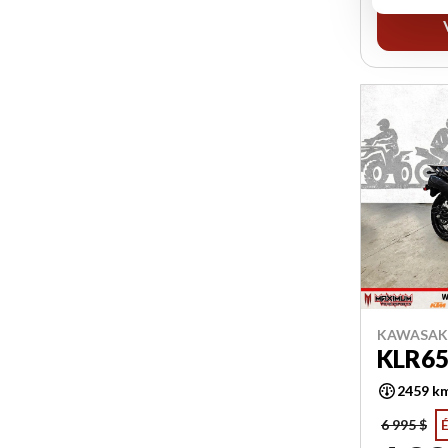
KAWASAKI
KLR65
2459 k
6 995 $
É