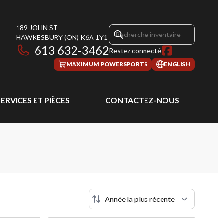
189 JOHN ST
HAWKESBURY
(ON)
K6A 1Y1
613 632-3462
Restez connecté
MAXIMUM POWERSPORTS
ENGLISH
SERVICES ET PIÈCES
CONTACTEZ-NOUS