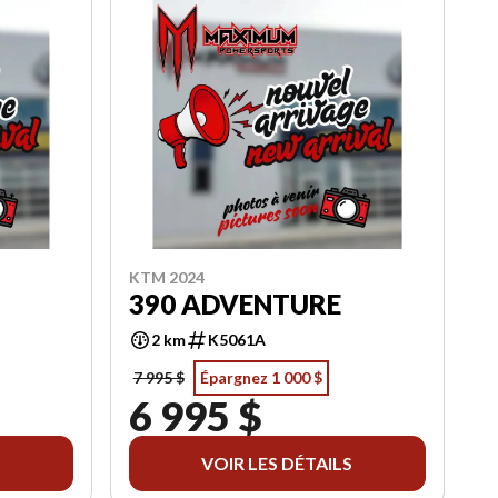
KTM 2024
390 ADVENTURE
2 km
K5061A
7 995 $
Épargnez 1 000 $
6 995 $
VOIR LES DÉTAILS