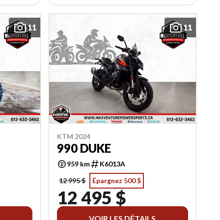
11
11
KTM 2024
990 DUKE
959 km
K6013A
12 995 $
Épargnez 500 $
12 495 $
VOIR LES DÉTAILS