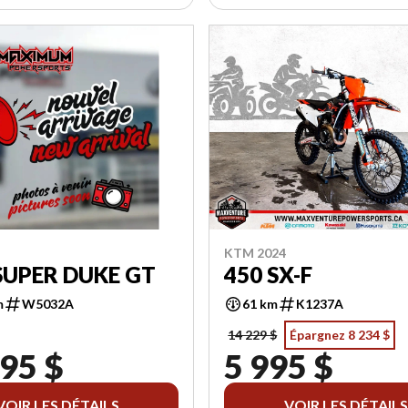
KTM 2024
SUPER DUKE GT
450 SX-F
m
W5032A
61 km
K1237A
14 229 $
Épargnez 8 234 $
95 $
5 995 $
VOIR LES DÉTAILS
VOIR LES DÉTAILS