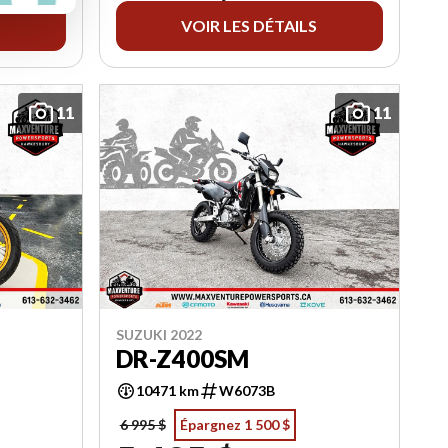
VOIR LES DÉTAILS
11
11
SUZUKI 2022
DR-Z400SM
10471 km
W6073B
6 995 $
Épargnez 1 500 $