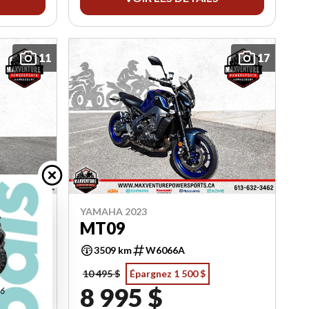
11
17
YAMAHA 2023
MT09
3509 km
W6066A
10 495 $
Épargnez 1 500 $
8 995 $