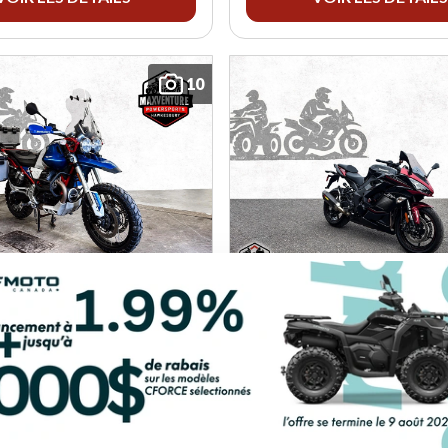
10
ZI 2023
KAWASAKI 2023
T
NINJA 1000SX
km
W1374B
10197 km
W5043A
Épargnez 2 000 $
11 395 $
Épargnez 400 $
5 $
10 995 $