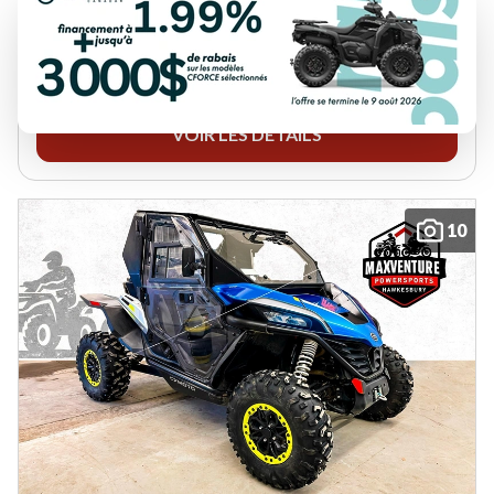
40673 km
W1374B
10 995 $
Épargnez 2 000 $
8 995 $
VOIR LES DÉTAILS
10