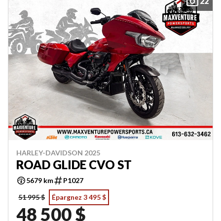
22
HARLEY-DAVIDSON 2025
ROAD GLIDE CVO ST
5679 km
P1027
51 995 $
Épargnez 3 495 $
48 500 $