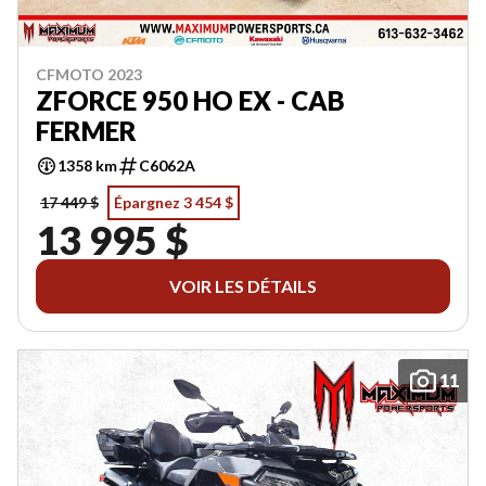
CFMOTO 2023
ZFORCE 950 HO EX - CAB
FERMER
1358 km
C6062A
17 449 $
Épargnez 3 454 $
13 995 $
VOIR LES DÉTAILS
11