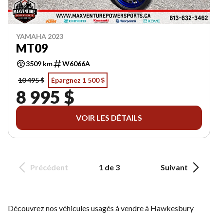
YAMAHA 2023
MT09
3509 km
W6066A
10 495 $
Épargnez 1 500 $
8 995 $
VOIR LES DÉTAILS
Précédent
1 de 3
Suivant
Découvrez nos véhicules usagés à vendre à Hawkesbury