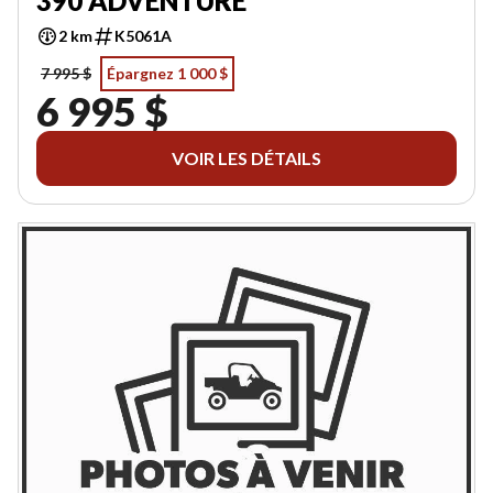
390 ADVENTURE
2 km
K5061A
7 995 $
Épargnez 1 000 $
6 995 $
VOIR LES DÉTAILS