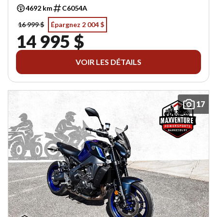
4692 km
C6054A
16 999 $
Épargnez 2 004 $
14 995 $
VOIR LES DÉTAILS
17