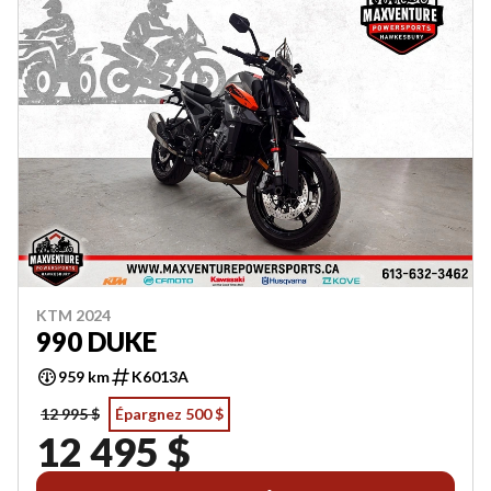
KTM 2024
990 DUKE
959 km
K6013A
12 995 $
Épargnez 500 $
12 495 $