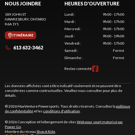
NOUS JOINDRE
HEURES D'OUVERTURE
189 JOHN ST
Lundi
:
9h00 - 17h00
HAWKESBURY
, ONTARIO
Mardi
:
9h00 - 17h00
K6A 1Y1
Mercredi
:
9h00 - 17h00
ITINÉRAIRE
Jeudi
:
9h00 - 19h00
Vendredi
:
9h00 - 17h00
613 632-3462
Samedi
:
Fermé
Dimanche
:
Fermé
Restez connecté
Les données affichées sont à titre indicatif seulement et ne peuvent être
considérées comme contractuelles. Veuillez nous consulter pour plus de
détails.
© 2026 MaxVenture Powersports. Tous droits réservés. Consultez la
politique
de confidentialité
et les
conditions d'utilisation
.
© 2026 Conception et hébergement de sites
Web pour sport motorisé par
Power Go
.
Membre du réseau
Shop A Ride
.