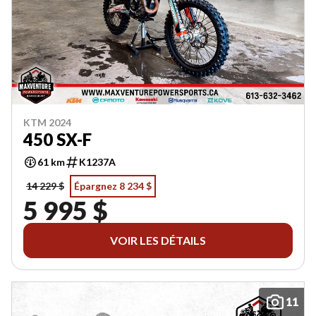
KTM 2024
450 SX-F
61 km
K1237A
14 229 $
Épargnez 8 234 $
5 995 $
VOIR LES DÉTAILS
11