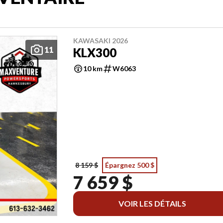
KAWASAKI 2026
11
KLX300
10 km
W6063
8 159 $
Épargnez 500 $
7 659 $
VOIR LES DÉTAILS