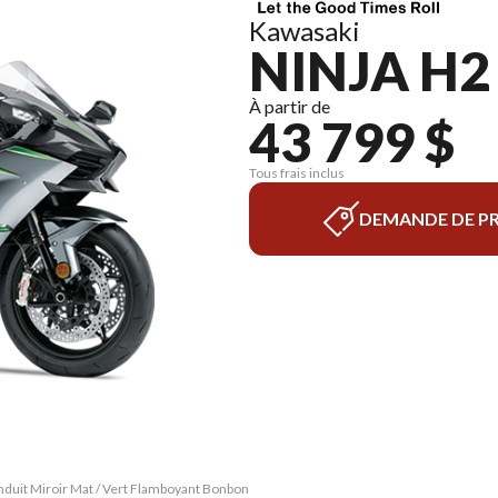
Kawasaki
NINJA H2
À partir de
43 799 $
Tous frais inclus
DEMANDE DE PR
nduit Miroir Mat / Vert Flamboyant Bonbon