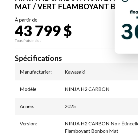
MAT / VERT FLAMBOYANT BONB
À partir de
43 799 $
CA
Tous frais inclus
Spécifications
Manufacturier
:
Kawasaki
Modèle
:
NINJA H2 CARBON
Année
:
2025
Version
:
NINJA H2 CARBON Noir Étincelle 
Flamboyant Bonbon Mat