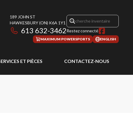
189 JOHN ST
HAWKESBURY
(ON)
K6A 1Y1
613 632-3462
Restez connecté
MAXIMUM POWERSPORTS
ENGLISH
SERVICES ET PIÈCES
CONTACTEZ-NOUS