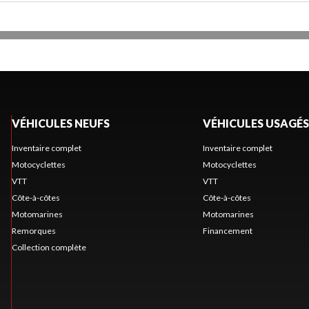
VÉHICULES NEUFS
VÉHICULES USAGÉS
Inventaire complet
Inventaire complet
Motocyclettes
Motocyclettes
VTT
VTT
Côte-à-côtes
Côte-à-côtes
Motomarines
Motomarines
Remorques
Financement
Collection complète