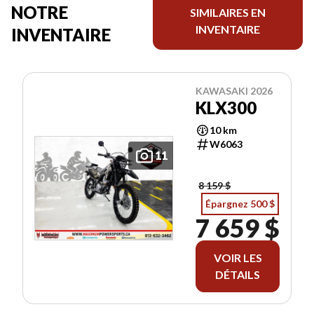
NOTRE
SIMILAIRES EN
INVENTAIRE
INVENTAIRE
KAWASAKI 2026
KLX300
10 km
W6063
11
8 159 $
Épargnez 500 $
7 659 $
VOIR LES
DÉTAILS