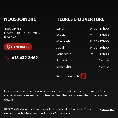
NOUS JOINDRE
HEURES D'OUVERTURE
189 JOHN ST
Lundi
:
9h00 - 17h00
HAWKESBURY
, ONTARIO
Mardi
:
9h00 - 17h00
K6A 1Y1
Mercredi
:
9h00 - 17h00
ITINÉRAIRE
Jeudi
:
9h00 - 19h00
Vendredi
:
9h00 - 17h00
613 632-3462
Samedi
:
Fermé
Dimanche
:
Fermé
Restez connecté
Les données affichées sont à titre indicatif seulement et ne peuvent être
considérées comme contractuelles. Veuillez nous consulter pour plus de
détails.
© 2026 MaxVenture Powersports. Tous droits réservés. Consultez la
politique
de confidentialité
et les
conditions d'utilisation
.