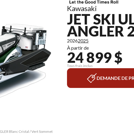
Kawasaki
JET SKI U
ANGLER 
2026
2025
À partir de
24 899 $
Tous frais inclus
DEMANDE DE PR
GLER Blanc Cristal / Vert Sommet