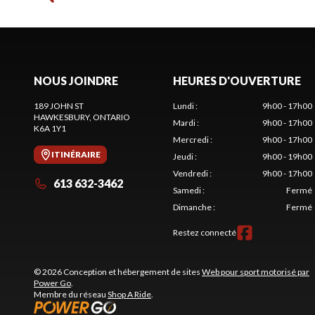
NOUS JOINDRE
HEURES D'OUVERTURE
189 JOHN ST
Lundi
:
9h00 - 17h00
HAWKESBURY
, ONTARIO
Mardi
:
9h00 - 17h00
K6A 1Y1
Mercredi
:
9h00 - 17h00
ITINÉRAIRE
Jeudi
:
9h00 - 19h00
Vendredi
:
9h00 - 17h00
613 632-3462
Samedi
:
Fermé
Dimanche
:
Fermé
Restez connecté
© 2026 Conception et hébergement de sites
Web pour sport motorisé par
Power Go
.
Membre du réseau
Shop A Ride
.