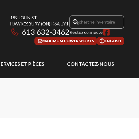
189 JOHN ST
HAWKESBURY
(ON)
K6A 1Y1
613 632-3462
Restez connecté
MAXIMUM POWERSPORTS
ENGLISH
SERVICES ET PIÈCES
CONTACTEZ-NOUS