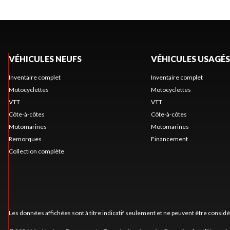
VÉHICULES NEUFS
VÉHICULES USAGÉS
Inventaire complet
Inventaire complet
Motocyclettes
Motocyclettes
VTT
VTT
Côte-à-côtes
Côte-à-côtes
Motomarines
Motomarines
Remorques
Financement
Collection complète
Les données affichées sont à titre indicatif seulement et ne peuvent être consid