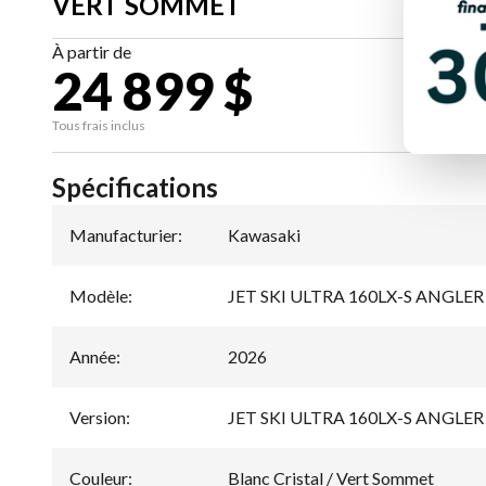
VERT SOMMET
À partir de
24 899 $
CA
Tous frais inclus
Spécifications
Manufacturier
:
Kawasaki
Modèle
:
JET SKI ULTRA 160LX-S ANGLER
Année
:
2026
Version
:
JET SKI ULTRA 160LX-S ANGLER Bl
Couleur
:
Blanc Cristal / Vert Sommet