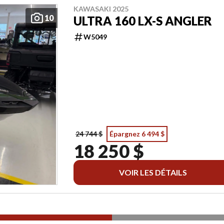
KAWASAKI 2025
10
ULTRA 160 LX-S ANGLER
W5049
24 744 $
Épargnez 6 494 $
18 250 $
VOIR LES DÉTAILS