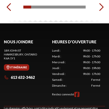
NOUS JOINDRE
HEURES D'OUVERTURE
189 JOHN ST
Lundi
:
9h00 - 17h00
HAWKESBURY
, ONTARIO
Mardi
:
9h00 - 17h00
K6A 1Y1
Mercredi
:
9h00 - 17h00
ITINÉRAIRE
Jeudi
:
9h00 - 19h00
Vendredi
:
9h00 - 17h00
613 632-3462
Samedi
:
Fermé
Dimanche
:
Fermé
Restez connecté
Les données affichées sont à titre indicatif seulement et ne peuvent être