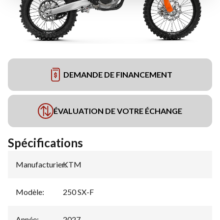
DEMANDE DE FINANCEMENT
ÉVALUATION DE VOTRE ÉCHANGE
Spécifications
Manufacturier
KTM
:
Modèle
:
250 SX-F
Année
:
2027