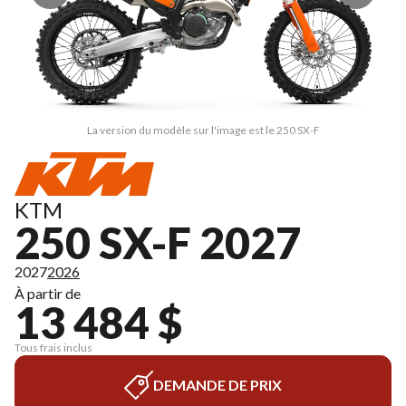
La version du modèle sur l'image est le 250 SX-F
KTM
250 SX-F 2027
2027
2026
À partir de
13 484 $
Tous frais inclus
DEMANDE DE PRIX