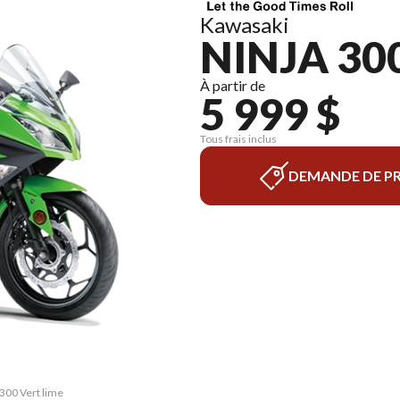
Kawasaki
NINJA 30
À partir de
5 999 $
Tous frais inclus
DEMANDE DE PR
 300 Vert lime