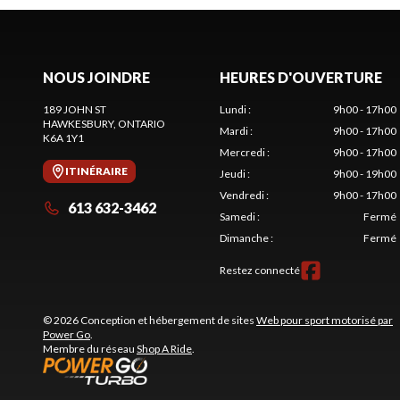
NOUS JOINDRE
HEURES D'OUVERTURE
189 JOHN ST
Lundi
:
9h00 - 17h00
HAWKESBURY
, ONTARIO
Mardi
:
9h00 - 17h00
K6A 1Y1
Mercredi
:
9h00 - 17h00
ITINÉRAIRE
Jeudi
:
9h00 - 19h00
Vendredi
:
9h00 - 17h00
613 632-3462
Samedi
:
Fermé
Dimanche
:
Fermé
Restez connecté
© 2026 Conception et hébergement de sites
Web pour sport motorisé par
Power Go
.
Membre du réseau
Shop A Ride
.