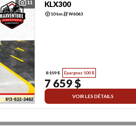
11
KLX300
10 km
W6063
8 159 $
Épargnez 500 $
7 659 $
VOIR LES DÉTAILS