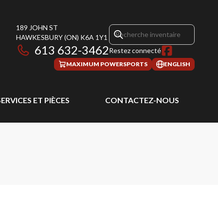
189 JOHN ST
HAWKESBURY
(ON)
K6A 1Y1
613 632-3462
Restez connecté
MAXIMUM POWERSPORTS
ENGLISH
SERVICES ET PIÈCES
CONTACTEZ-NOUS