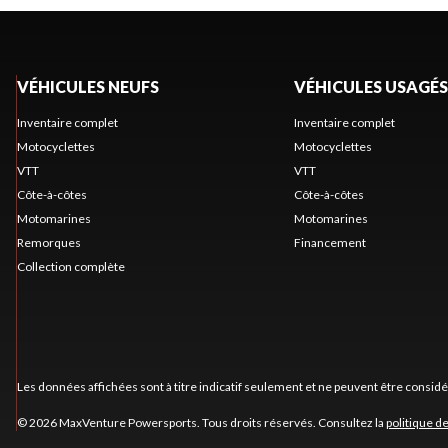
VÉHICULES NEUFS
VÉHICULES USAGÉS
Inventaire complet
Inventaire complet
Motocyclettes
Motocyclettes
VTT
VTT
Côte-à-côtes
Côte-à-côtes
Motomarines
Motomarines
Remorques
Financement
Collection complète
Les données affichées sont à titre indicatif seulement et ne peuvent être consid
© 2026 MaxVenture Powersports. Tous droits réservés. Consultez la
politique de