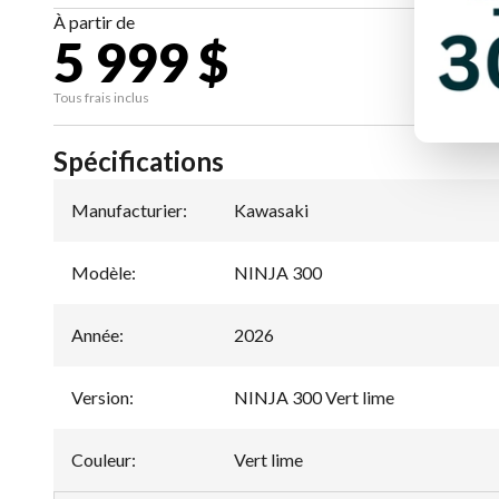
À partir de
5 999 $
CA
Tous frais inclus
Spécifications
Manufacturier
:
Kawasaki
Modèle
:
NINJA 300
Année
:
2026
Version
:
NINJA 300 Vert lime
Couleur
:
Vert lime