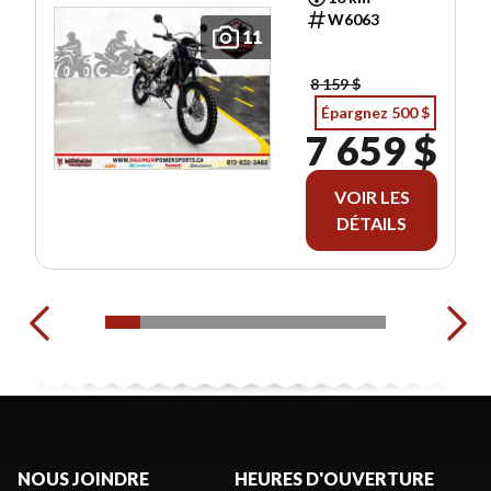
W6063
11
8 159 $
Épargnez 500 $
7 659 $
VOIR LES
DÉTAILS
NOUS JOINDRE
HEURES D'OUVERTURE