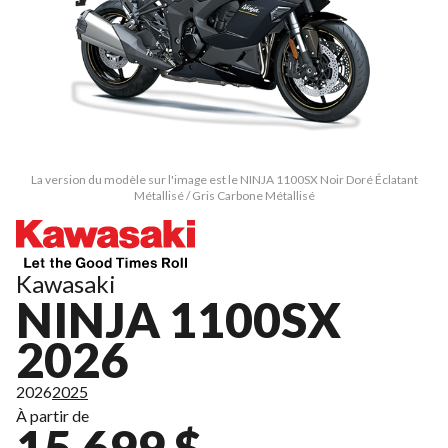
La version du modèle sur l'image est le NINJA 1100SX Noir Doré Éclatant
Métallisé / Gris Carbone Métallisé
Kawasaki
NINJA 1100SX
2026
2026
2025
À partir de
15 699 $