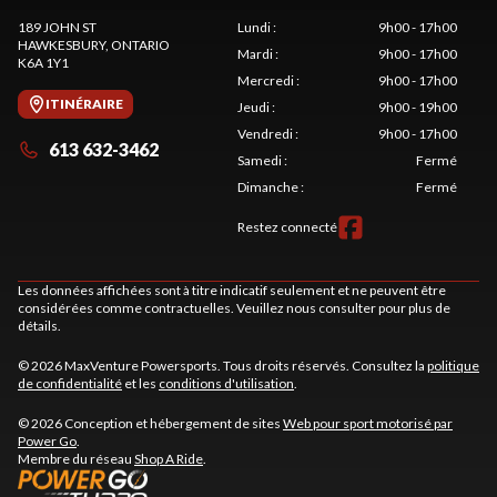
189 JOHN ST
Lundi
:
9h00 - 17h00
HAWKESBURY
, ONTARIO
Mardi
:
9h00 - 17h00
K6A 1Y1
Mercredi
:
9h00 - 17h00
ITINÉRAIRE
Jeudi
:
9h00 - 19h00
Vendredi
:
9h00 - 17h00
613 632-3462
Samedi
:
Fermé
Dimanche
:
Fermé
Restez connecté
Les données affichées sont à titre indicatif seulement et ne peuvent être
considérées comme contractuelles. Veuillez nous consulter pour plus de
détails.
© 2026 MaxVenture Powersports. Tous droits réservés. Consultez la
politique
de confidentialité
et les
conditions d'utilisation
.
© 2026 Conception et hébergement de sites
Web pour sport motorisé par
Power Go
.
Membre du réseau
Shop A Ride
.