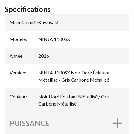
Spécifications
Manufacturier
Kawasaki
:
Modèle
:
NINJA 1100SX
Année
:
2026
Version
:
NINJA 1100SX Noir Doré Éclatant
Métallisé / Gris Carbone Métallisé
Couleur
:
Noir Doré Éclatant Métallisé / Gris
Carbone Métallisé
PUISSANCE