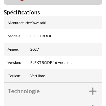
Spécifications
Manufacturier
Kawasaki
:
Modèle
:
ELEKTRODE
Année
:
2027
Version
:
ELEKTRODE 16 Vert lime
Couleur
:
Vert lime
Technologie