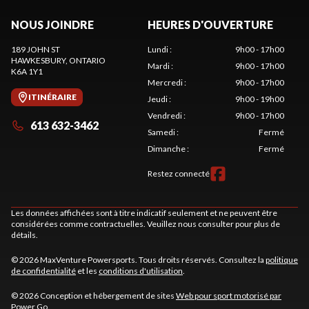
NOUS JOINDRE
HEURES D'OUVERTURE
189 JOHN ST
Lundi
:
9h00 - 17h00
HAWKESBURY
, ONTARIO
Mardi
:
9h00 - 17h00
K6A 1Y1
Mercredi
:
9h00 - 17h00
ITINÉRAIRE
Jeudi
:
9h00 - 19h00
Vendredi
:
9h00 - 17h00
613 632-3462
Samedi
:
Fermé
Dimanche
:
Fermé
Restez connecté
Les données affichées sont à titre indicatif seulement et ne peuvent être
considérées comme contractuelles. Veuillez nous consulter pour plus de
détails.
© 2026 MaxVenture Powersports. Tous droits réservés. Consultez la
politique
de confidentialité
et les
conditions d'utilisation
.
© 2026 Conception et hébergement de sites
Web pour sport motorisé par
Power Go
.