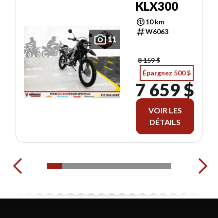
KLX300
10 km
W6063
11
8 159 $
Épargnez 500 $
7 659 $
VOIR LES
DÉTAILS