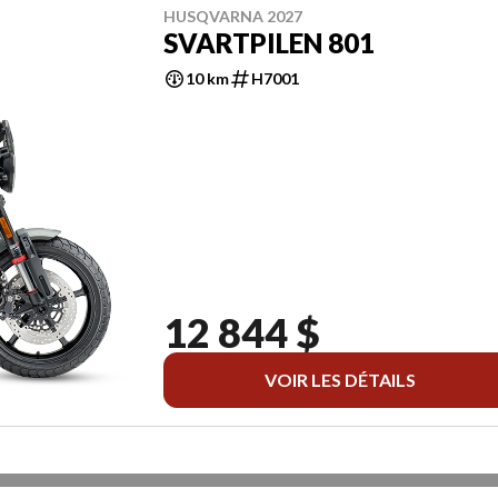
HUSQVARNA 2027
SVARTPILEN 801
10 km
H7001
12 844 $
VOIR LES DÉTAILS