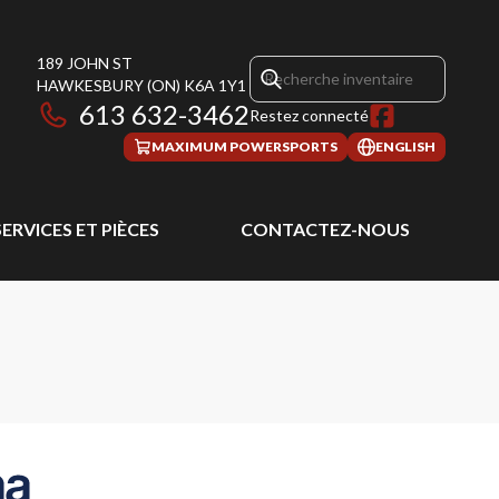
189 JOHN ST
HAWKESBURY
(ON)
K6A 1Y1
613 632-3462
Restez connecté
MAXIMUM POWERSPORTS
ENGLISH
SERVICES ET PIÈCES
CONTACTEZ-NOUS