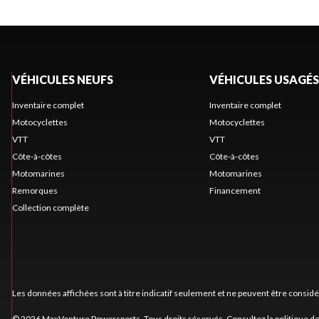
VÉHICULES NEUFS
VÉHICULES USAGÉS
Inventaire complet
Inventaire complet
Motocyclettes
Motocyclettes
VTT
VTT
Côte-à-côtes
Côte-à-côtes
Motomarines
Motomarines
Remorques
Financement
Collection complète
Les données affichées sont à titre indicatif seulement et ne peuvent être consid
© 2026 MaxVenture Powersports. Tous droits réservés. Consultez la
politique de