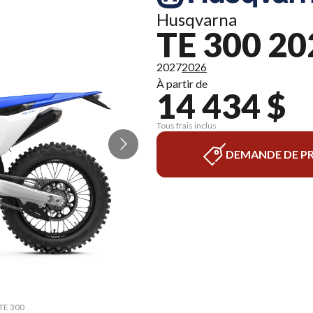
Husqvarna
TE 300 20
2027
2026
À partir de
14 434 $
Tous frais inclus
DEMANDE DE PR
 TE 300
La ver