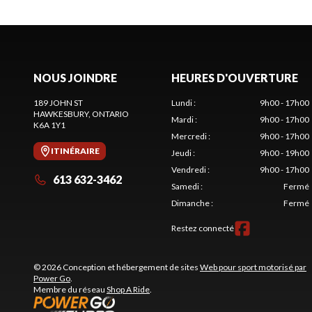
NOUS JOINDRE
HEURES D'OUVERTURE
189 JOHN ST
Lundi
:
9h00 - 17h00
HAWKESBURY
, ONTARIO
Mardi
:
9h00 - 17h00
K6A 1Y1
Mercredi
:
9h00 - 17h00
ITINÉRAIRE
Jeudi
:
9h00 - 19h00
Vendredi
:
9h00 - 17h00
613 632-3462
Samedi
:
Fermé
Dimanche
:
Fermé
Restez connecté
© 2026 Conception et hébergement de sites
Web pour sport motorisé par
Power Go
.
Membre du réseau
Shop A Ride
.