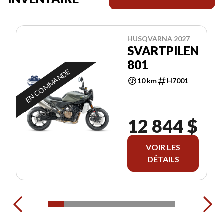
HUSQVARNA 2027
SVARTPILEN
801
EN COMMANDE
10 km
H7001
12 844 $
VOIR LES
DÉTAILS