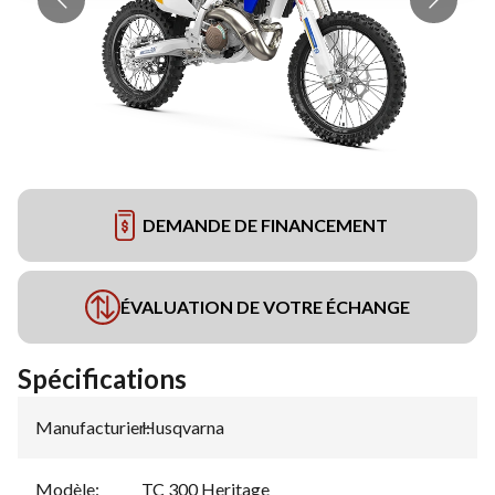
DEMANDE DE FINANCEMENT
ÉVALUATION DE VOTRE ÉCHANGE
Spécifications
Manufacturier
Husqvarna
:
Modèle
:
TC 300 Heritage