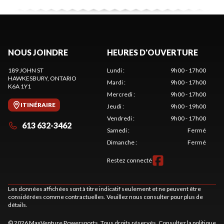
NOUS JOINDRE
HEURES D'OUVERTURE
189 JOHN ST
Lundi
:
9h00 - 17h00
HAWKESBURY
, ONTARIO
Mardi
:
9h00 - 17h00
K6A 1Y1
Mercredi
:
9h00 - 17h00
ITINÉRAIRE
Jeudi
:
9h00 - 19h00
Vendredi
:
9h00 - 17h00
613 632-3462
Samedi
:
Fermé
Dimanche
:
Fermé
Restez connecté
Les données affichées sont à titre indicatif seulement et ne peuvent être
considérées comme contractuelles. Veuillez nous consulter pour plus de
détails.
© 2026 MaxVenture Powersports. Tous droits réservés. Consultez la
politique