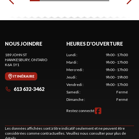
NOUS JOINDRE
HEURES D'OUVERTURE
189 JOHN ST
Lundi
:
9h00 - 17h00
HAWKESBURY
, ONTARIO
Mardi
:
9h00 - 17h00
K6A 1Y1
Mercredi
:
9h00 - 17h00
ITINÉRAIRE
Jeudi
:
9h00 - 19h00
Vendredi
:
9h00 - 17h00
613 632-3462
Samedi
:
Fermé
Dimanche
:
Fermé
Restez connecté
Les données affichées sont à titre indicatif seulement et ne peuvent être
considérées comme contractuelles. Veuillez nous consulter pour plus de
détails.