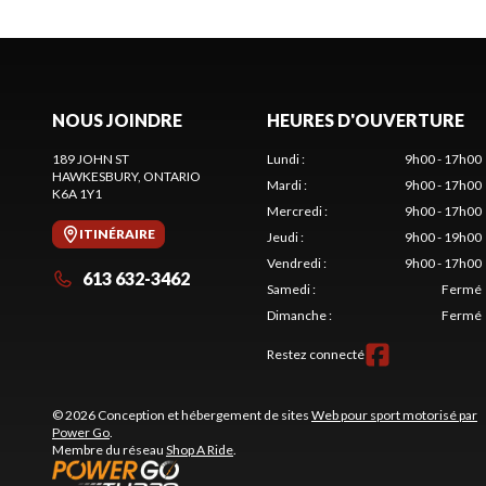
NOUS JOINDRE
HEURES D'OUVERTURE
189 JOHN ST
Lundi
:
9h00 - 17h00
HAWKESBURY
, ONTARIO
Mardi
:
9h00 - 17h00
K6A 1Y1
Mercredi
:
9h00 - 17h00
ITINÉRAIRE
Jeudi
:
9h00 - 19h00
Vendredi
:
9h00 - 17h00
613 632-3462
Samedi
:
Fermé
Dimanche
:
Fermé
Restez connecté
© 2026 Conception et hébergement de sites
Web pour sport motorisé par
Power Go
.
Membre du réseau
Shop A Ride
.