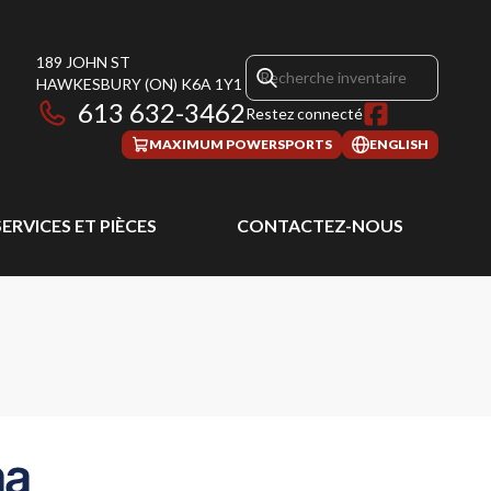
189 JOHN ST
HAWKESBURY
(ON)
K6A 1Y1
613 632-3462
Restez connecté
MAXIMUM POWERSPORTS
ENGLISH
SERVICES ET PIÈCES
CONTACTEZ-NOUS