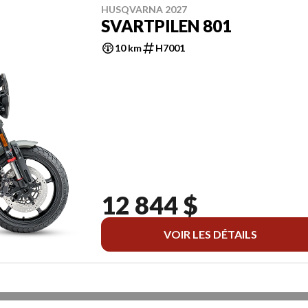
HUSQVARNA 2027
SVARTPILEN 801
10 km
H7001
12 844 $
VOIR LES DÉTAILS