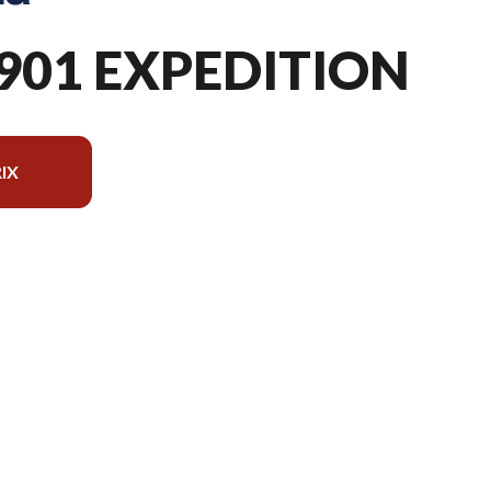
901 EXPEDITION
IX
modèle sur l'image est le Norden 901 Expedition