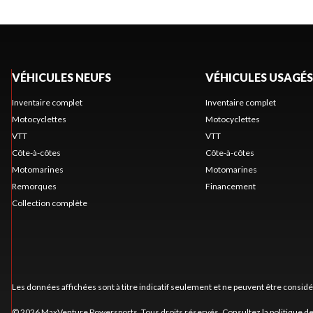
VÉHICULES NEUFS
VÉHICULES USAGÉS
Inventaire complet
Inventaire complet
Motocyclettes
Motocyclettes
VTT
VTT
Côte-à-côtes
Côte-à-côtes
Motomarines
Motomarines
Remorques
Financement
Collection complète
Les données affichées sont à titre indicatif seulement et ne peuvent être consid
© 2026 MaxVenture Powersports. Tous droits réservés. Consultez la
politique de