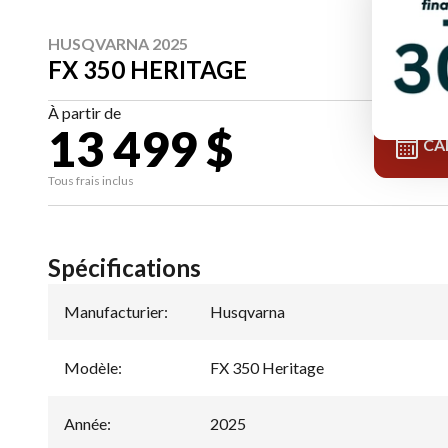
HUSQVARNA 2025
FX 350 HERITAGE
À partir de
13 499 $
CA
Tous frais inclus
Spécifications
Manufacturier
:
Husqvarna
Modèle
:
FX 350 Heritage
Année
:
2025