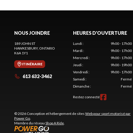
NOUS JOINDRE
HEURES D'OUVERTURE
189 JOHN ST
Lundi
:
9h00 - 17h00
HAWKESBURY
, ONTARIO
Mardi
:
9h00 - 17h00
K6A 1Y1
Mercredi
:
9h00 - 17h00
ITINÉRAIRE
Jeudi
:
9h00 - 19h00
Vendredi
:
9h00 - 17h00
613 632-3462
Samedi
:
Fermé
Dimanche
:
Fermé
Restez connecté
© 2026 Conception et hébergement de sites
Web pour sport motorisé par
Power Go
.
Membre du réseau
Shop A Ride
.