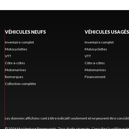
VÉHICULES NEUFS
VÉHICULES USAGÉS
Inventaire complet
Inventaire complet
Motocyclettes
Motocyclettes
VTT
VTT
Côte-à-côtes
Côte-à-côtes
Motomarines
Motomarines
Remorques
Financement
Collection complète
Les données affichées sont à titre indicatif seulement et ne peuvent être consid
© 2026 MaxVenture Powersports. Tous droits réservés. Consultez la
politique de