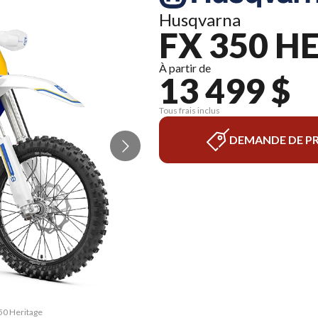
Husqvarna
FX 350 H
À partir de
13 499 $
Tous frais inclus
DEMANDE DE PR
350 Heritage
La version 