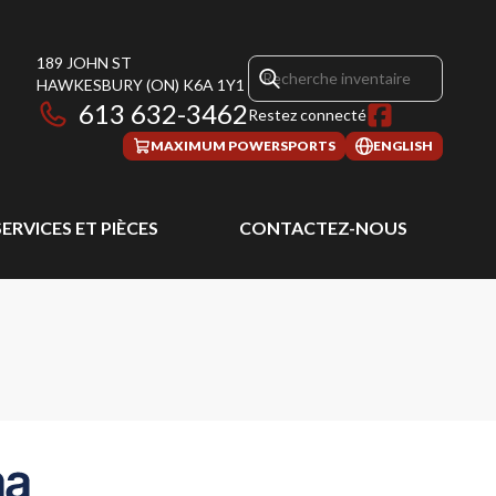
189 JOHN ST
HAWKESBURY
(ON)
K6A 1Y1
613 632-3462
Restez connecté
MAXIMUM POWERSPORTS
ENGLISH
SERVICES ET PIÈCES
CONTACTEZ-NOUS