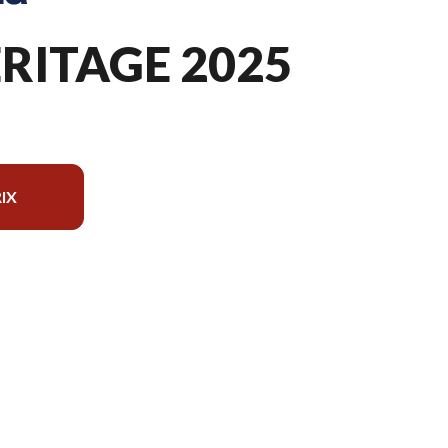
ERITAGE 2025
IX
du modèle sur l'image est le FX 350 Heritage