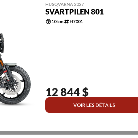
HUSQVARNA 2027
SVARTPILEN 801
10 km
H7001
12 844 $
VOIR LES DÉTAILS