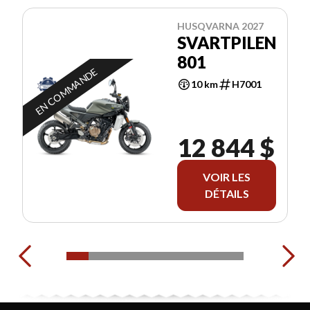
HUSQVARNA 2027
SVARTPILEN
801
EN COMMANDE
10 km
H7001
12 844 $
VOIR LES
DÉTAILS