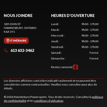
NOUS JOINDRE
HEURES D'OUVERTURE
189 JOHN ST
Lundi
:
9h00 - 17h00
HAWKESBURY
, ONTARIO
Mardi
:
9h00 - 17h00
K6A 1Y1
Mercredi
:
9h00 - 17h00
ITINÉRAIRE
Jeudi
:
9h00 - 19h00
Vendredi
:
9h00 - 17h00
613 632-3462
Samedi
:
Fermé
Dimanche
:
Fermé
Restez connecté
Les données affichées sont à titre indicatif seulement et ne peuvent être
considérées comme contractuelles. Veuillez nous consulter pour plus de
détails.
© 2026 MaxVenture Powersports. Tous droits réservés. Consultez la
politique
de confidentialité
et les
conditions d'utilisation
.