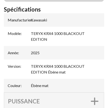
Spécifications
Manufacturier
Kawasaki
:
Modèle
:
TERYX KRX4 1000 BLACKOUT
EDITION
Année
:
2025
Version
:
TERYX KRX4 1000 BLACKOUT
EDITION Ébène mat
Couleur
:
Ébène mat
PUISSANCE