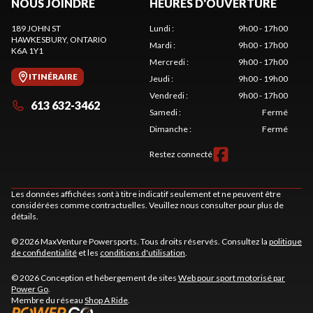
NOUS JOINDRE
HEURES D'OUVERTURE
189 JOHN ST
Lundi
:
9h00 - 17h00
HAWKESBURY
, ONTARIO
Mardi
:
9h00 - 17h00
K6A 1Y1
Mercredi
:
9h00 - 17h00
ITINÉRAIRE
Jeudi
:
9h00 - 19h00
Vendredi
:
9h00 - 17h00
613 632-3462
Samedi
:
Fermé
Dimanche
:
Fermé
Restez connecté
Les données affichées sont à titre indicatif seulement et ne peuvent être
considérées comme contractuelles. Veuillez nous consulter pour plus de
détails.
© 2026 MaxVenture Powersports. Tous droits réservés. Consultez la
politique
de confidentialité
et les
conditions d'utilisation
.
© 2026 Conception et hébergement de sites
Web pour sport motorisé par
Power Go
.
Membre du réseau
Shop A Ride
.