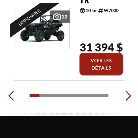
TR
10 km
W7000
DISPONIBLE
22
31 394 $
VOIR LES
DÉTAILS