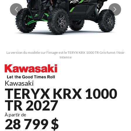
La version du modèle sur l'image est le TERYX KRX 1000 TR Gris fumé / Noir
L
Intense
Kawasaki
TERYX KRX 1000
TR 2027
À partir de
28 799 $