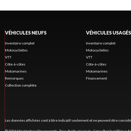
VÉHICULES NEUFS
VÉHICULES USAGÉS
Inventaire complet
Inventaire complet
Motocyclettes
Motocyclettes
VTT
VTT
Côte-à-côtes
Côte-à-côtes
Motomarines
Motomarines
Remorques
Financement
Collection complète
Les données affichées sont à titre indicatif seulement et ne peuvent être consid
© 2026 MaxVenture Powersports. Tous droits réservés. Consultez la
politique de