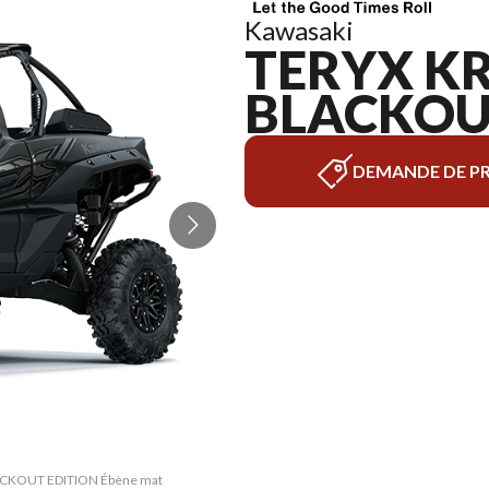
Kawasaki
TERYX KR
BLACKOUT
DEMANDE DE PR
BLACKOUT EDITION Ébène mat
La version du modèle sur 