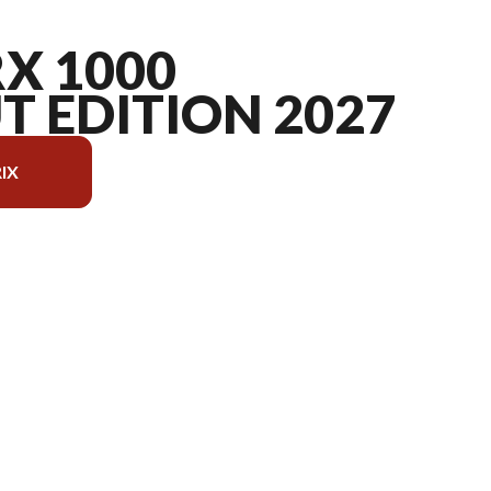
X 1000
 EDITION 2027
IX
l'image est le TERYX KRX 1000 BLACKOUT EDITION Ébène mat