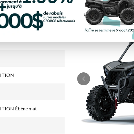
ION ÉBÈNE MAT
DITION
TION Ébène mat