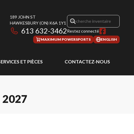
189 JOHN ST
HAWKESBURY
(ON)
K6A 1Y1
613 632-3462
Restez connecté
MAXIMUM POWERSPORTS
ENGLISH
SERVICES ET PIÈCES
CONTACTEZ-NOUS
 2027