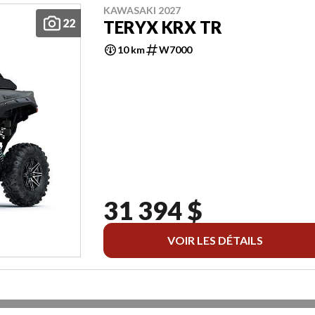
KAWASAKI 2027
22
TERYX KRX TR
10 km
W7000
31 394 $
VOIR LES DÉTAILS