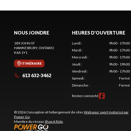
NOUS JOINDRE
HEURES D'OUVERTURE
189 JOHN ST
Lundi
:
9h00 - 17h00
HAWKESBURY
, ONTARIO
Mardi
:
9h00 - 17h00
K6A 1Y1
Mercredi
:
9h00 - 17h00
ITINÉRAIRE
Jeudi
:
9h00 - 19h00
Vendredi
:
9h00 - 17h00
613 632-3462
Samedi
:
Fermé
Dimanche
:
Fermé
Restez connecté
© 2026 Conception et hébergement de sites
Web pour sport motorisé par
Power Go
.
Membre du réseau
Shop A Ride
.