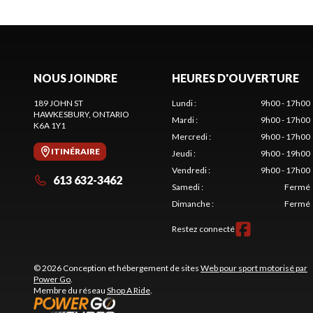
NOUS JOINDRE
HEURES D'OUVERTURE
189 JOHN ST
Lundi
:
9h00 - 17h00
HAWKESBURY
, ONTARIO
Mardi
:
9h00 - 17h00
K6A 1Y1
Mercredi
:
9h00 - 17h00
ITINÉRAIRE
Jeudi
:
9h00 - 19h00
Vendredi
:
9h00 - 17h00
613 632-3462
Samedi
:
Fermé
Dimanche
:
Fermé
Restez connecté
© 2026 Conception et hébergement de sites
Web pour sport motorisé par
Power Go
.
Membre du réseau
Shop A Ride
.