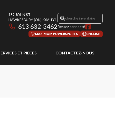
189 JOHN ST
HAWKESBURY
(ON)
K6A 1Y1
613 632-3462
Restez connecté
MAXIMUM POWERSPORTS
ENGLISH
SERVICES ET PIÈCES
CONTACTEZ-NOUS