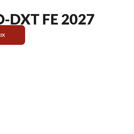
-DXT FE 2027
IX
le sur l'image est le MULE PRO-DXT FE Blanc brillant