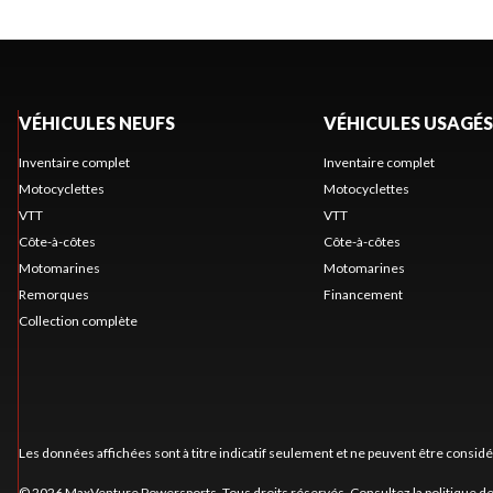
VÉHICULES NEUFS
VÉHICULES USAGÉS
Inventaire complet
Inventaire complet
Motocyclettes
Motocyclettes
VTT
VTT
Côte-à-côtes
Côte-à-côtes
Motomarines
Motomarines
Remorques
Financement
Collection complète
Les données affichées sont à titre indicatif seulement et ne peuvent être consid
© 2026 MaxVenture Powersports. Tous droits réservés. Consultez la
politique de