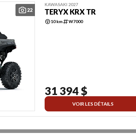
KAWASAKI 2027
22
TERYX KRX TR
10 km
W7000
31 394 $
VOIR LES DÉTAILS