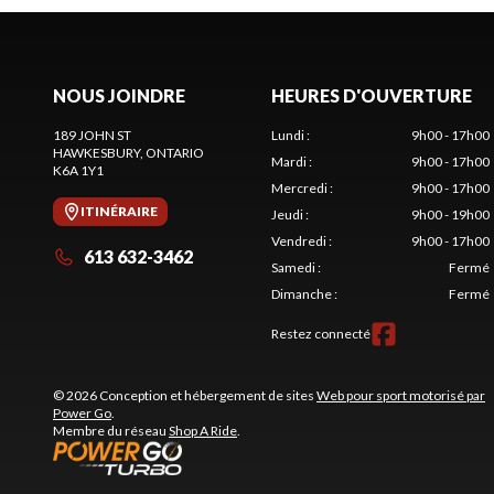
NOUS JOINDRE
HEURES D'OUVERTURE
189 JOHN ST
Lundi
:
9h00 - 17h00
HAWKESBURY
, ONTARIO
Mardi
:
9h00 - 17h00
K6A 1Y1
Mercredi
:
9h00 - 17h00
ITINÉRAIRE
Jeudi
:
9h00 - 19h00
Vendredi
:
9h00 - 17h00
613 632-3462
Samedi
:
Fermé
Dimanche
:
Fermé
Restez connecté
© 2026 Conception et hébergement de sites
Web pour sport motorisé par
Power Go
.
Membre du réseau
Shop A Ride
.