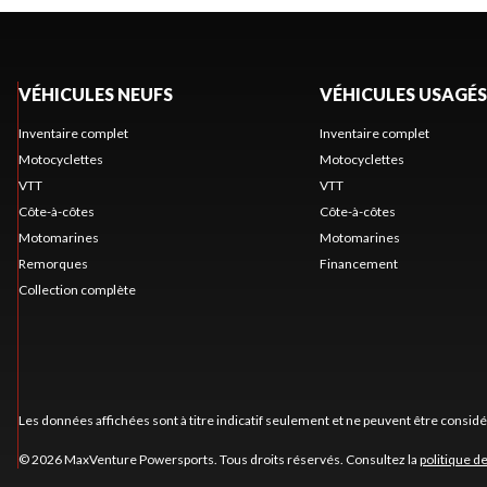
VÉHICULES NEUFS
VÉHICULES USAGÉS
Inventaire complet
Inventaire complet
Motocyclettes
Motocyclettes
VTT
VTT
Côte-à-côtes
Côte-à-côtes
Motomarines
Motomarines
Remorques
Financement
Collection complète
Les données affichées sont à titre indicatif seulement et ne peuvent être consid
© 2026 MaxVenture Powersports. Tous droits réservés. Consultez la
politique de