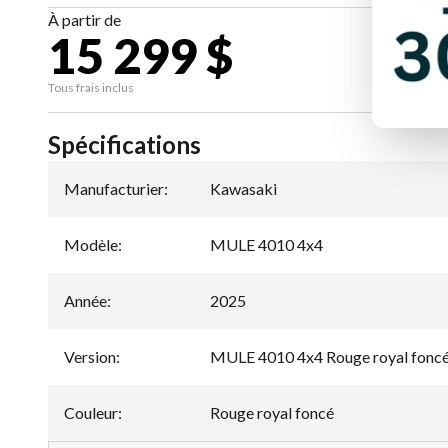
À partir de
15 299 $
CA
Tous frais inclus
Spécifications
Manufacturier
:
Kawasaki
Modèle
:
MULE 4010 4x4
Année
:
2025
Version
:
MULE 4010 4x4 Rouge royal fonc
Couleur
:
Rouge royal foncé