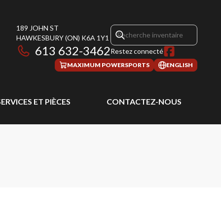
189 JOHN ST
HAWKESBURY
(ON)
K6A 1Y1
613 632-3462
Restez connecté
MAXIMUM POWERSPORTS
ENGLISH
SERVICES ET PIÈCES
CONTACTEZ-NOUS