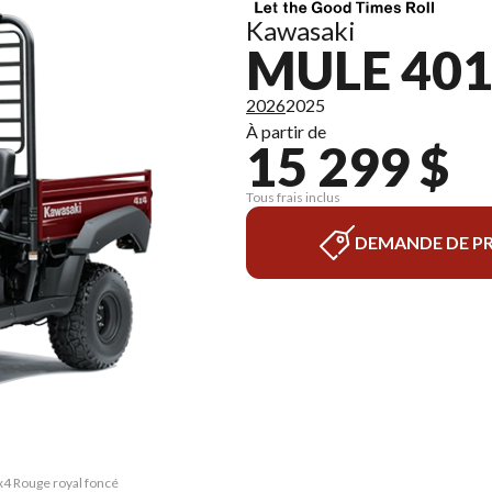
Kawasaki
MULE 401
2026
2025
À partir de
15 299 $
Tous frais inclus
DEMANDE DE PR
x4 Rouge royal foncé