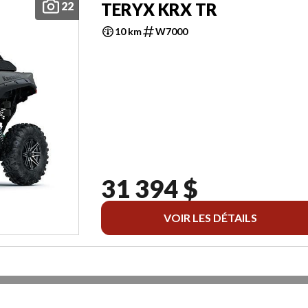
22
TERYX KRX TR
10 km
W7000
31 394 $
VOIR LES DÉTAILS