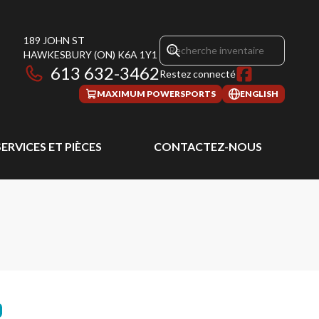
189 JOHN ST
HAWKESBURY
(ON)
K6A 1Y1
613 632-3462
Restez connecté
MAXIMUM POWERSPORTS
ENGLISH
SERVICES ET PIÈCES
CONTACTEZ-NOUS