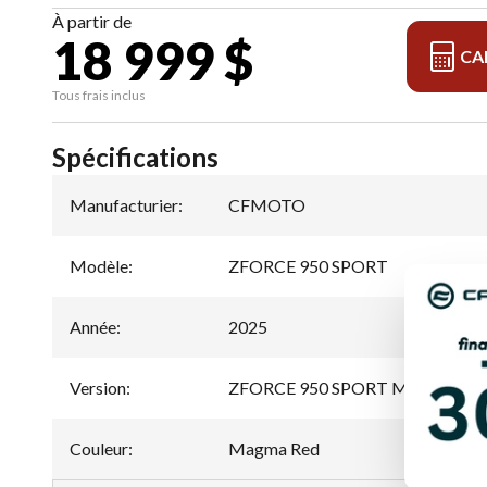
À partir de
18 999 $
CA
Tous frais inclus
Spécifications
Manufacturier
:
CFMOTO
Modèle
:
ZFORCE 950 SPORT
Année
:
2025
Version
:
ZFORCE 950 SPORT Magma Red
Couleur
:
Magma Red