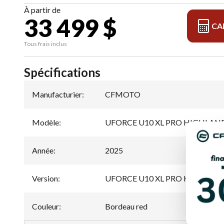
À partir de
33 499 $
CA
Tous frais inclus
Spécifications
Manufacturier
:
CFMOTO
Modèle
:
UFORCE U10 XL PRO HIGHLAN
Année
:
2025
Version
:
UFORCE U10 XL PRO HIGHLAND 
Couleur
:
Bordeau red