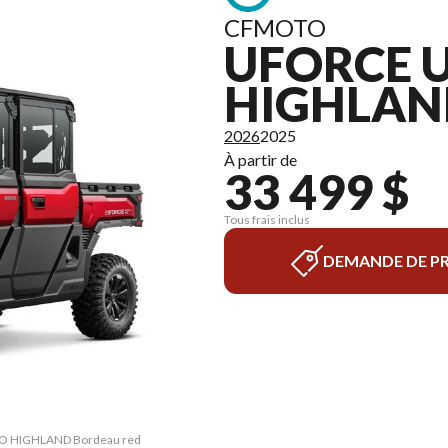
CFMOTO
UFORCE U
HIGHLAN
2026
2025
À partir de
33 499 $
Tous frais inclus
DEMANDE DE PR
PRO HIGHLAND Bordeau red