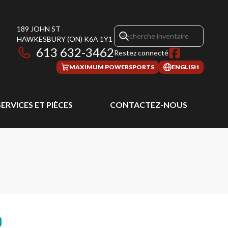
189 JOHN ST
HAWKESBURY
(ON)
K6A 1Y1
613 632-3462
Restez connecté
MAXIMUM POWERSPORTS
ENGLISH
SERVICES ET PIÈCES
CONTACTEZ-NOUS