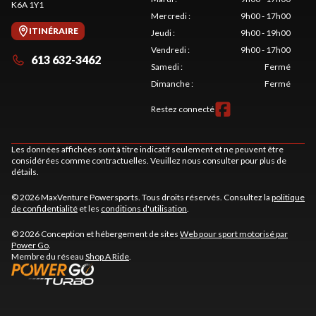
K6A 1Y1
Mercredi
:
9h00 - 17h00
ITINÉRAIRE
Jeudi
:
9h00 - 19h00
Vendredi
:
9h00 - 17h00
613 632-3462
Samedi
:
Fermé
Dimanche
:
Fermé
Restez connecté
Les données affichées sont à titre indicatif seulement et ne peuvent être
considérées comme contractuelles. Veuillez nous consulter pour plus de
détails.
© 2026 MaxVenture Powersports. Tous droits réservés. Consultez la
politique
de confidentialité
et les
conditions d'utilisation
.
© 2026 Conception et hébergement de sites
Web pour sport motorisé par
Power Go
.
Membre du réseau
Shop A Ride
.