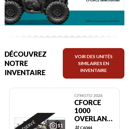
DÉCOUVREZ
VOIR DES UNITÉS
NOTRE
SIMILAIRES EN
INVENTAIRE
INVENTAIRE
CFMOTO 2026
CFORCE
1000
OVERLAND
RÉSERVÉ
EPS
11
C6044