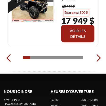
18 449 $
Épargnez 500 $
17 949 $
VOIR LES
DÉTAILS
NOUS JOINDRE
HEURES D'OUVERTURE
189 JOHN ST
Lundi
:
9h00 - 17h00
HAWKESBURY
, ONTARIO
Mardi
:
9h00 - 17h00