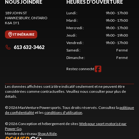
NOUS JOINDRE
HEURES D'OUVERTURE
189 JOHN ST
Lundi
:
9h00 - 17h00
HAWKESBURY
, ONTARIO
Mardi
:
9h00 - 17h00
K6A 1Y1
Mercredi
:
9h00 - 17h00
ITINÉRAIRE
Jeudi
:
9h00 - 19h00
Vendredi
:
9h00 - 17h00
613 632-3462
Samedi
:
Fermé
Dimanche
:
Fermé
Restez connecté
Les données affichées sont à titre indicatif seulement et ne peuvent être
considérées comme contractuelles. Veuillez nous consulter pour plus de
détails.
© 2026 MaxVenture Powersports. Tous droits réservés. Consultez la
politique
de confidentialité
et les
conditions d'utilisation
.
© 2026 Conception et hébergement de sites
Web pour sport motorisé par
Power Go
.
Membre du réseau
Shop A Ride
.